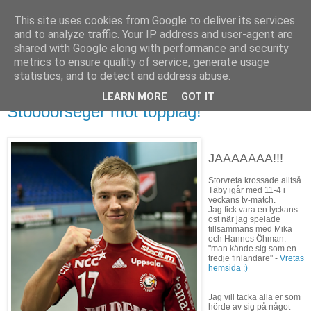
This site uses cookies from Google to deliver its services
and to analyze traffic. Your IP address and user-agent are
shared with Google along with performance and security
metrics to ensure quality of service, generate usage
▼
statistics, and to detect and address abuse.
LEARN MORE
GOT IT
24 november 2009
Stoooorseger mot topplag!
JAAAAAAA!!!
Storvreta krossade alltså
Täby igår med 11-4 i
veckans tv-match.
Jag fick vara en lyckans
ost när jag spelade
tillsammans med Mika
och Hannes Öhman.
"man kände sig som en
tredje finländare" -
Vretas
hemsida :)
Jag vill tacka alla er som
hörde av sig på något