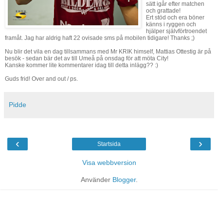
sätt igår efter matchen
och grattade!
Ert stöd och era böner
känns i ryggen och
hjälper självförtroendet
framåt. Jag har aldrig haft 22 ovisade sms på mobilen tidigare! Thanks ;)
Nu blir det vila en dag tillsammans med Mr KRIK himself, Mattias Ottestig är på
besök - sedan bär det av till Umeå på onsdag för att möta City!
Kanske kommer lite kommentarer idag till detta inlägg?? :)
Guds frid! Over and out / ps.
Pidde
‹
›
Startsida
Visa webbversion
Använder
Blogger
.