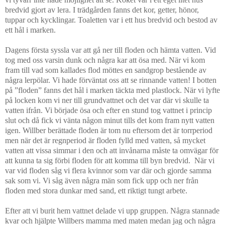
bredvid gjort av lera. I trädgården fanns det kor, getter, hönor,
tuppar och kycklingar. Toaletten var i ett hus bredvid och bestod av
ett hål i marken.
Dagens första syssla var att gå ner till floden och hämta vatten. Vid
tog med oss varsin dunk och några kar att ösa med. När vi kom
fram till vad som kallades flod möttes en sandgrop bestående av
några lerpölar. Vi hade förväntat oss att se rinnande vatten! I botten
på ”floden” fanns det hål i marken täckta med plastlock. När vi lyfte
på locken kom vi ner till grundvattnet och det var där vi skulle ta
vatten ifrån. Vi började ösa och efter en stund tog vattnet i princip
slut och då fick vi vänta någon minut tills det kom fram nytt vatten
igen. Willber berättade floden är tom nu eftersom det är torrperiod
men när det är regnperiod är floden fylld med vatten, så mycket
vatten att vissa simmar i den och att invånarna måste ta omvägar för
att kunna ta sig förbi floden för att komma till byn bredvid.
När vi
var vid floden såg vi flera kvinnor som var där och gjorde samma
sak som vi. Vi såg även några män som fick upp och ner från
floden med stora dunkar med sand, ett riktigt tungt arbete.
Efter att vi burit hem vattnet delade vi upp gruppen. Några stannade
kvar och hjälpte Willbers mamma med maten medan jag och några