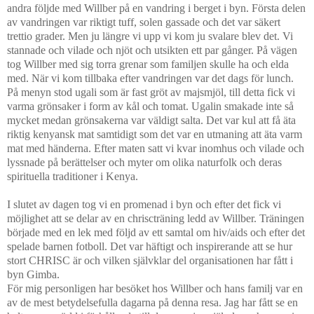
andra följde med Willber på en vandring i berget i byn. Första delen
av vandringen var riktigt tuff, solen gassade och det var säkert
trettio grader. Men ju längre vi upp vi kom ju svalare blev det. Vi
stannade och vilade och njöt och utsikten ett par gånger. På vägen
tog Willber med sig torra grenar som familjen skulle ha och elda
med. När vi kom tillbaka efter vandringen var det dags för lunch.
På menyn stod ugali som är fast gröt av majsmjöl, till detta fick vi
varma grönsaker i form av kål och tomat. Ugalin smakade inte så
mycket medan grönsakerna var väldigt salta. Det var kul att få äta
riktig kenyansk mat samtidigt som det var en utmaning att äta varm
mat med händerna. Efter maten satt vi kvar inomhus och vilade och
lyssnade på berättelser och myter om olika naturfolk och deras
spirituella traditioner i Kenya.
I slutet av dagen tog vi en promenad i byn och efter det fick vi
möjlighet att se delar av en chriscträning ledd av Willber. Träningen
började med en lek med följd av ett samtal om hiv/aids och efter det
spelade barnen fotboll. Det var häftigt och inspirerande att se hur
stort CHRISC är och vilken självklar del organisationen har fått i
byn Gimba.
För mig personligen har besöket hos Willber och hans familj var en
av de mest betydelsefulla dagarna på denna resa. Jag har fått se en