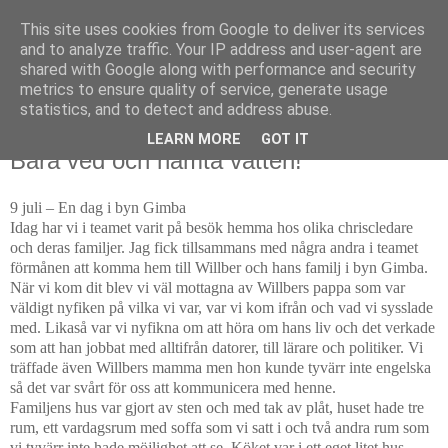
This site uses cookies from Google to deliver its services
and to analyze traffic. Your IP address and user-agent are
shared with Google along with performance and security
metrics to ensure quality of service, generate usage
▼
statistics, and to detect and address abuse.
LEARN MORE
GOT IT
28 augusti 2014
Bära ved och hämta vatten!
9 juli – En dag i byn Gimba
Idag har vi i teamet varit på besök hemma hos olika chriscledare
och deras familjer. Jag fick tillsammans med några andra i teamet
förmånen att komma hem till Willber och hans familj i byn Gimba.
När vi kom dit blev vi väl mottagna av Willbers pappa som var
väldigt nyfiken på vilka vi var, var vi kom ifrån och vad vi sysslade
med. Likaså var vi nyfikna om att höra om hans liv och det verkade
som att han jobbat med alltifrån datorer, till lärare och politiker. Vi
träffade även Willbers mamma men hon kunde tyvärr inte engelska
så det var svårt för oss att kommunicera med henne.
Familjens hus var gjort av sten och med tak av plåt, huset hade tre
rum, ett vardagsrum med soffa som vi satt i och två andra rum som
vi tyvärr inte hade möjlighet att se. Köket var i ett eget litet hus