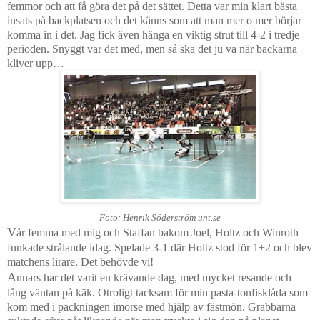
femmor och att få göra det på det sättet. Detta var min klart bästa
insats på backplatsen och det känns som att man mer o mer börjar
komma in i det. Jag fick även hänga en viktig strut till 4-2 i tredje
perioden. Snyggt var det med, men så ska det ju va när backarna
kliver upp…
Foto: Henrik Söderström unt.se
V
år femma med mig och Staffan bakom Joel, Holtz och Winroth
funkade strålande idag. Spelade 3-1 där Holtz stod för 1+2 och blev
matchens lirare. Det behövde vi!
A
nnars har det varit en krävande dag, med mycket resande och
lång väntan på käk. Otroligt tacksam för min pasta-tonfisklåda som
kom med i packningen imorse med hjälp av fästmön. Grabbarna