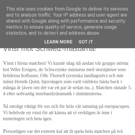
This site uses cookies from Google to deliver its services
and to analyze traffic. Your IP address and user-agent are
shared with Google along with performance and security
metrics to ensure quality of service, generate usage
▼
statistics, and to detect and address abuse.
LEARN MORE
GOT IT
5 oktober 2010
Vinst mot Schweiz-mästarna!
V
inst i första matchen! Vi kunde idag slå undan vår grupps största
hot Wiler Ersigen, de Schweziske mästarna med storstjärnor som
bröderna hofbauer, Olle Thorsell (svenska landlagsräv) och inte
minst Henrik Quist, bjuvsingen som varit världens bästa back i
många år (även om det var ett par år sedan nu..). Matchen slutade 5-
4 efter sedvanlig innebandydramatik i slutminuterna.
S
å otroligt viktigt för oss och för hela vår satsning på europacupen.
Vi behövde en vinst för att känna att vi verkligen är inne i
turneringen och heta igen.
P
ersonligen var det extremt kul att få spela hela matchen på två