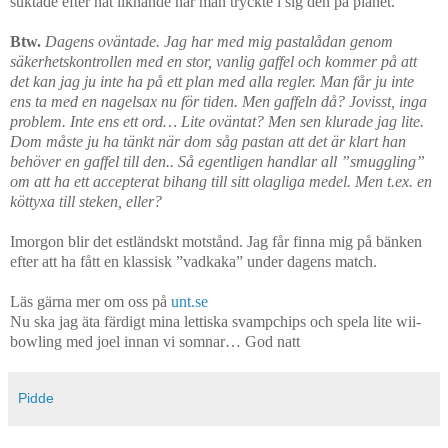
suktade efter nåt liknande när man tryckte i sig den på planet.
Btw.
Dagens oväntade. Jag har med mig pastalådan genom
säkerhetskontrollen med en stor, vanlig gaffel och kommer på att
det kan jag ju inte ha på ett plan med alla regler. Man får ju inte
ens ta med en nagelsax nu för tiden. Men gaffeln då? Jovisst, inga
problem. Inte ens ett ord… Lite oväntat? Men sen klurade jag lite.
Dom måste ju ha tänkt när dom såg pastan att det är klart han
behöver en gaffel till den.. Så egentligen handlar all ”smuggling”
om att ha ett accepterat bihang till sitt olagliga medel. Men t.ex. en
köttyxa till steken, eller?
Imorgon blir det estländskt motstånd. Jag får finna mig på bänken
efter att ha fått en klassisk ”vadkaka” under dagens match.
Läs gärna mer om oss på
unt.se
Nu ska jag äta färdigt mina lettiska svampchips och spela lite wii-
bowling med joel innan vi somnar… God natt
Pidde