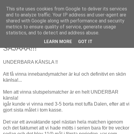
This site uses cookies from Google to deliver its services
and to analyze traffic. Your IP address and user-agent are
shared with Google along with performance and security
metrics to ensure quality of service, generate usage
▼
statistics, and to detect and address abuse.
LEARN MORE
GOT IT
16 mars 2010
SÅJAAA!!!
UNDERBARA KÄNSLA !!
Att få vinna innebandymatcher är kul och definitivt en skön
känlsa!...
Men att vinna slutspelsmatcher är en helt UNDERBAR
känsla!
igår kunde vi vinna med 3-5 borta mot tuffa Dalen, efter att vi
gjort sista målet i tom kasse.
Det var ett avvaktande spel nästan hela matchen igenom
och det faktumet att vi hade mötts i serien bara för tre veckor
sedan och det blev 11(!) mål i första perioden, var som