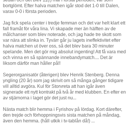
bortglömt. Efter halva matchen igår stod det 1-0 till Dalen,
varav 0-0 i första perioden.
Jag fick spela center i tredje femman och det var helt klart ett
fall framåt för våra lina. Vi skapade mer än hälften av de
målchanser som blev noterade, och jag hade tre skott som
var nära att slinka in. Tyvärr går ju lagets ineffektivitet efter
halva matchen ut över oss, så det blev bara 30 minuter
spelande. Men det gör mig absolut ingenting! Att få vara med
och vinna en så spännande innebandymatch.... Det är
liksom därför man håller på!!
Segerorganisatör (återigen) blev Henrik Stenberg. Denna
yngling (20 år) som jag skrivit om så många gånger tidigare
vill alltid avgöra. Kul för Storvreta att han igår även
signerade ett nytt kontrakt på två år med klubben. En efter en
av stjärnorna i laget gör det just nu...
Nästa match blir hemma i Fyrishov på lördag. Kort därefter,
den trejde och förhoppningsvis sista matchen på måndag,
även den hemma. (håll utkik i tv-tablån då!) ...