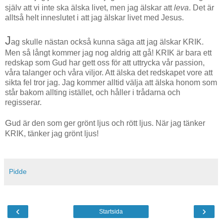
själv att vi inte ska älska livet, men jag älskar att
leva
. Det är
alltså helt inneslutet i att jag älskar livet med Jesus.
J
ag skulle nästan också kunna säga att jag älskar KRIK.
Men så långt kommer jag nog aldrig att gå! KRIK är bara ett
redskap som Gud har gett oss för att uttrycka vår passion,
våra talanger och våra viljor. Att älska det redskapet vore att
sikta fel tror jag. Jag kommer alltid välja att älska honom som
står bakom allting istället, och håller i trådarna och
regisserar.
G
ud är den som ger grönt ljus och rött ljus. När jag tänker
KRIK, tänker jag grönt ljus!
Pidde
‹
›
Startsida