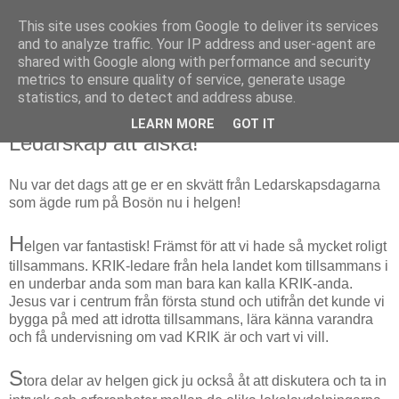
This site uses cookies from Google to deliver its services
and to analyze traffic. Your IP address and user-agent are
shared with Google along with performance and security
metrics to ensure quality of service, generate usage
▼
statistics, and to detect and address abuse.
LEARN MORE
GOT IT
17 mars 2010
Ledarskap att älska!
Nu var det dags att ge er en skvätt från Ledarskapsdagarna
som ägde rum på Bosön nu i helgen!
H
elgen var fantastisk! Främst för att vi hade så mycket roligt
tillsammans. KRIK-ledare från hela landet kom tillsammans i
en underbar anda som man bara kan kalla KRIK-anda.
Jesus var i centrum från första stund och utifrån det kunde vi
bygga på med att idrotta tillsammans, lära känna varandra
och få undervisning om vad KRIK är och vart vi vill.
S
tora delar av helgen gick ju också åt att diskutera och ta in