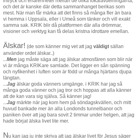
intryck och erfarenheter mellan de olika lokalavdelningarna,
och det är kanske där detta sammanhanget berikas som
mest. När man får märka att det finns så många fler än bara
vi hemma i Uppsala, eller i Umeå som tänker och vill exakt
samma sak. KRIK blir då plattformen där alla drömmar,
visioner och verktyg kan få delas kristna idrottare emellan.
Älskar
!
(de som känner mig vet att jag
väldigt
sällan
använder ordet älskar..)
...
Men
jag måste säga att jag älskar atmosfären som blir när
vi är många KRIKare samlade. Det ligger en sån spänning
och nyfikenhet i luften som är född ur många hjärtans djupa
längtan.
...
Jag
älskar goda vänners umgänge. i KRIK har jag så
många goda vänner och jag tror och hoppas att alla känner
att de kan vara sig själva. Så känner jag!
...
Jag
märkte när jag kom hem på söndagskvällen, och mitt
huvud bankade mer än alla Londonds tunnelbanor och
paniken över att jag bara sovit 2 timmar under helgen, att jag
hade börjat älska livet lite mer.
N
u kan jag ju inte skriva att jag älskar livet för Jesus säger