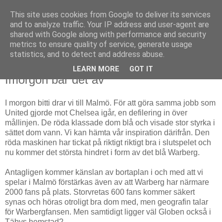
This site uses cookies from Google to deliver its services
and to analyze traffic. Your IP address and user-agent are
shared with Google along with performance and security
metrics to ensure quality of service, generate usage
▼
statistics, and to detect and address abuse.
LEARN MORE
GOT IT
13 april 2011
Imorgon bär det av
I morgon bitti drar vi till Malmö. För att göra samma jobb som
United gjorde mot Chelsea igår, en defilering in över
mållinjen. De röda klassade dom blå och visade stor styrka i
sättet dom vann. Vi kan hämta vår inspiration därifrån. Den
röda maskinen har tickat på riktigt riktigt bra i slutspelet och
nu kommer det största hindret i form av det blå Warberg.
Antagligen kommer känslan av bortaplan i och med att vi
spelar i Malmö förstärkas även av att Warberg har närmare
2000 fans på plats. Storvretas 600 fans kommer säkert
synas och höras otroligt bra dom med, men geografin talar
för Warbergfansen. Men samtidigt ligger väl Globen också i
Täbys hemstad?