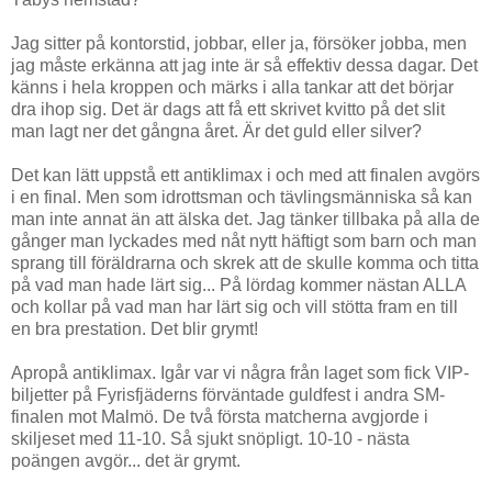
Jag sitter på kontorstid, jobbar, eller ja, försöker jobba, men
jag måste erkänna att jag inte är så effektiv dessa dagar. Det
känns i hela kroppen och märks i alla tankar att det börjar
dra ihop sig. Det är dags att få ett skrivet kvitto på det slit
man lagt ner det gångna året. Är det guld eller silver?
Det kan lätt uppstå ett antiklimax i och med att finalen avgörs
i en final. Men som idrottsman och tävlingsmänniska så kan
man inte annat än att älska det. Jag tänker tillbaka på alla de
gånger man lyckades med nåt nytt häftigt som barn och man
sprang till föräldrarna och skrek att de skulle komma och titta
på vad man hade lärt sig... På lördag kommer nästan ALLA
och kollar på vad man har lärt sig och vill stötta fram en till
en bra prestation. Det blir grymt!
Apropå antiklimax. Igår var vi några från laget som fick VIP-
biljetter på Fyrisfjäderns förväntade guldfest i andra SM-
finalen mot Malmö. De två första matcherna avgjorde i
skiljeset med 11-10. Så sjukt snöpligt. 10-10 - nästa
poängen avgör... det är grymt.