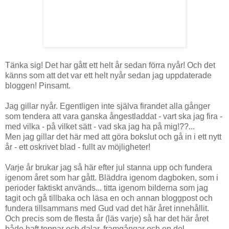
Tänka sig! Det har gått ett helt år sedan förra nyår! Och det
känns som att det var ett helt nyår sedan jag uppdaterade
bloggen! Pinsamt.
Jag gillar nyår. Egentligen inte själva firandet alla gånger
som tendera att vara ganska ångestladdat - vart ska jag fira -
med vilka - på vilket sätt - vad ska jag ha på mig!??...
Men jag gillar det här med att göra bokslut och gå in i ett nytt
år - ett oskrivet blad - fullt av möjligheter!
Varje år brukar jag så här efter jul stanna upp och fundera
igenom året som har gått. Bläddra igenom dagboken, som i
perioder faktiskt används... titta igenom bilderna som jag
tagit och gå tillbaka och läsa en och annan bloggpost och
fundera tillsammans med Gud vad det här året innehållit.
Och precis som de flesta år (läs varje) så har det här året
både haft toppar och dalar, framgångar och en del