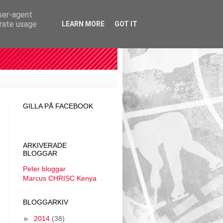
user-agent
erate usage
LEARN MORE
GOT IT
GILLA PÅ FACEBOOK
ARKIVERADE
BLOGGAR
Peter bloggar
Marcus CHRISC Kenya
BLOGGARKIV
►
2014
(38)