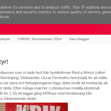
eliver its services and to analyze traffic. Your IP address and 
ormance and security metrics to ensure quality of service, gen
abuse.
nslopet
CHRISC Sommarteam 2014
Sara bloggar
yr!
inibussen som vi hade hyrt från hyrbilsfirman Rent a Wreck (vilket
Norrköping, Vikbolandet, Oscar Fernholms hem(stad) för att ställa
 var stora och förhoppningarna höga, detta skulle bli innebandy på
ör detta. Efter många matcher i Lötenkyrkan minililla idrottshall
 går för :) Så ett taggat gäng KRIKare med förstärkning från
ara Johannelunds heder.