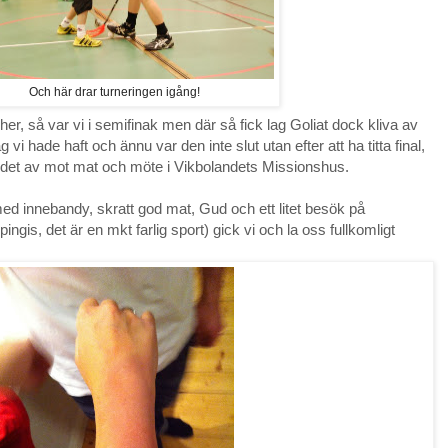
Och här drar turneringen igång!
cher, så var vi i semifinak men där så fick lag Goliat dock kliva av
i hade haft och ännu var den inte slut utan efter att ha titta final,
r det av mot mat och möte i Vikbolandets Missionshus.
med innebandy, skratt god mat, Gud och ett litet besök på
ngis, det är en mkt farlig sport) gick vi och la oss fullkomligt