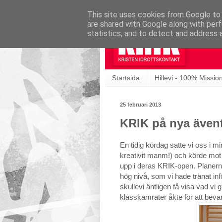
This site uses cookies from Google to d
are shared with Google along with perf
statistics, and to detect and address 
Startsida
Hillevi - 100% Missio
25 februari 2013
KRIK på nya ävent
En tidig kördag satte vi oss i m
kreativit manm!) och körde mot 
upp i deras KRIK-open. Planerna
hög nivå, som vi hade tränat inf
skullevi äntligen få visa vad vi
klasskamrater åkte för att bev