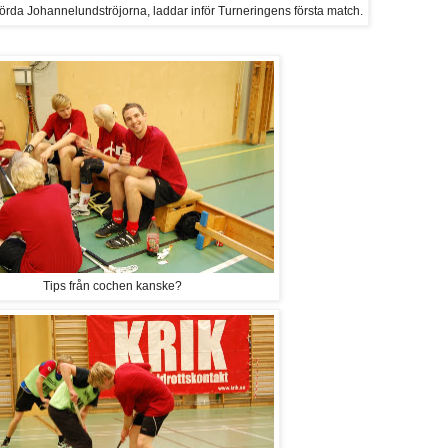
iförda Johannelundströjorna, laddar inför Turneringens första match.
Tips från cochen kanske?